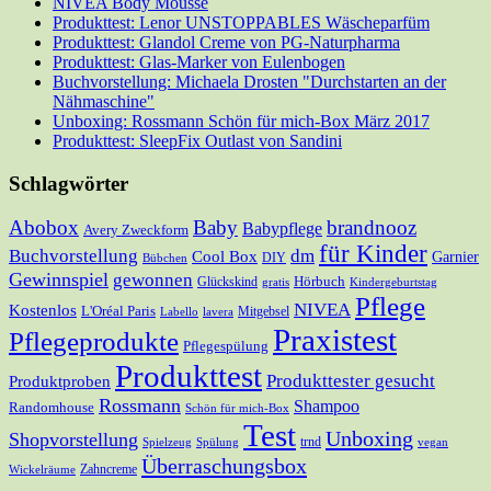
NIVEA Body Mousse
Produkttest: Lenor UNSTOPPABLES Wäscheparfüm
Produkttest: Glandol Creme von PG-Naturpharma
Produkttest: Glas-Marker von Eulenbogen
Buchvorstellung: Michaela Drosten "Durchstarten an der
Nähmaschine"
Unboxing: Rossmann Schön für mich-Box März 2017
Produkttest: SleepFix Outlast von Sandini
Schlagwörter
Abobox
Baby
brandnooz
Babypflege
Avery Zweckform
für Kinder
Buchvorstellung
dm
Cool Box
Garnier
DIY
Bübchen
Gewinnspiel
gewonnen
Hörbuch
Glückskind
gratis
Kindergeburtstag
Pflege
NIVEA
Kostenlos
L'Oréal Paris
Mitgebsel
Labello
lavera
Praxistest
Pflegeprodukte
Pflegespülung
Produkttest
Produkttester gesucht
Produktproben
Rossmann
Shampoo
Randomhouse
Schön für mich-Box
Test
Unboxing
Shopvorstellung
trnd
Spielzeug
Spülung
vegan
Überraschungsbox
Zahncreme
Wickelräume