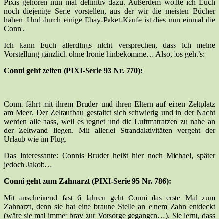
Pixis gehören nun mal definitiv dazu. Außerdem wollte ich Euch
noch diejenige Serie vorstellen, aus der wir die meisten Bücher
haben. Und durch einige Ebay-Paket-Käufe ist dies nun einmal die
Conni.
Ich kann Euch allerdings nicht versprechen, dass ich meine
Vorstellung gänzlich ohne Ironie hinbekomme… Also, los geht’s:
Conni geht zelten (PIXI-Serie 93 Nr. 770):
Conni fährt mit ihrem Bruder und ihren Eltern auf einen Zeltplatz
am Meer. Der Zeltaufbau gestaltet sich schwierig und in der Nacht
werden alle nass, weil es regnet und die Luftmatratzen zu nahe an
der Zeltwand liegen. Mit allerlei Strandaktivitäten vergeht der
Urlaub wie im Flug.
Das Interessante: Connis Bruder heißt hier noch Michael, später
jedoch Jakob…
Conni geht zum Zahnarzt (PIXI-Serie 95 Nr. 786):
Mit anscheinend fast 6 Jahren geht Conni das erste Mal zum
Zahnarzt, denn sie hat eine braune Stelle an einem Zahn entdeckt
(wäre sie mal immer brav zur Vorsorge gegangen…). Sie lernt, dass