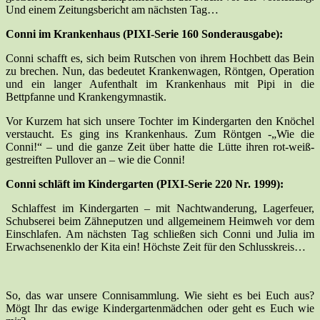
Und einem Zeitungsbericht am nächsten Tag…
Conni im Krankenhaus (PIXI-Serie 160 Sonderausgabe):
Conni schafft es, sich beim Rutschen von ihrem Hochbett das Bein
zu brechen. Nun, das bedeutet Krankenwagen, Röntgen, Operation
und ein langer Aufenthalt im Krankenhaus mit Pipi in die
Bettpfanne und Krankengymnastik.
Vor Kurzem hat sich unsere Tochter im Kindergarten den Knöchel
verstaucht. Es ging ins Krankenhaus. Zum Röntgen -„Wie die
Conni!“ – und die ganze Zeit über hatte die Lütte ihren rot-weiß-
gestreiften Pullover an – wie die Conni!
Conni schläft im Kindergarten (PIXI-Serie 220 Nr. 1999):
Schlaffest im Kindergarten – mit Nachtwanderung, Lagerfeuer,
Schubserei beim Zähneputzen und allgemeinem Heimweh vor dem
Einschlafen. Am nächsten Tag schließen sich Conni und Julia im
Erwachsenenklo der Kita ein! Höchste Zeit für den Schlusskreis…
So, das war unsere Connisammlung. Wie sieht es bei Euch aus?
Mögt Ihr das ewige Kindergartenmädchen oder geht es Euch wie