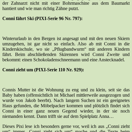
der Zahnarzt nicht mit einer Bohrmaschine aus dem Baumarkt
hantiert und wie man richtig Zähne putzt.
Conni fährt Ski (PIXI-Serie 96 Nr. 797):
Winterurlaub in den Bergen ist angesagt und mit den neuen Skiern
umzugehen, ist gar nicht so einfach. Also ab mit Conni in die
Kinderskischule, wo sie „Pflugbandwurm“ mit anderen Kindern
fährt. Beim abschließenden Skirennen wird Conni Zweite und
bekommt: einen Schokoladenschneemann und eine Anstecknadel.
Conni zieht um (PIXI-Serie 110 Nr. 929):
Connis Mutter ist die Wohnung zu eng und zu klein, seit sie das
Baby haben (offensichtlich ist Michael mittlerweile ausgezogen und
wurde von Jakob beerbt). Nach langem Suchen ist ein geeignetes
Haus gefunden, die Möbelpacker kommen und plötzlich findet sich
Conni in einer ganz neuen Gegend wieder, in der sie noch
niemanden kennt. Dann trifft sie auf dem Spielplatz Anna…
Dieses Pixi lese ich besonders gerne vor, weil ich aus „Conni zieht
um“ immer „Conni zieht sich um“ mache und die Texte beim