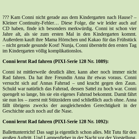
??? Kam Conni nicht gerade aus dem Kindergarten nach Hause? –
Kleiner Continuity-Fehler… Diese Folge, die wir leider auch auf
CD haben, finde ich besonders merkwürdig. Conni ist schon vier
Jahre alt, als sie zum ersten Mal in den Kindergarten kommt.
Außerdem kauft ihre Mama Hörnchen und Kakao für das Frühstück
– nicht gerade gesunde Kost! Nunja, Conni übersteht den ersten Tag
im Kindergarten völlig komplikationslos.
Conni lernt Rad fahren (PIXI-Serie 128 Nr. 1089):
Conni ist mittlerweile deutlich älter, kann aber noch immer nicht
Rad fahren. Da hat ihre Freundin Anna ihr etwas voraus. Conni
versucht sich auf Annas Fahrrad – und kracht gegen den Zaun.
Schuld war natürlich das Fahrrad, dessen Sattel zu hoch war. Conni
quengelt so lange, bis sie ein eigenes Fahrrad bekommt. Damit fährt
sie nun los – zuerst mit Stützrädern und schließlich auch ohne. Anna
fällt übrigens zwecks der ausgleichenden Gerechtigkeit in der
Geschichte auch noch auf die Nase.
Conni lernt Rad fahren (PIXI-Serie 128 Nr. 1092):
Ballettunterricht! Das sagt ja eigentlich schon alles. Mit Tutu für den
großen Auftritt. Und Lampenfieber in der Nacht vor der Vorstellung.