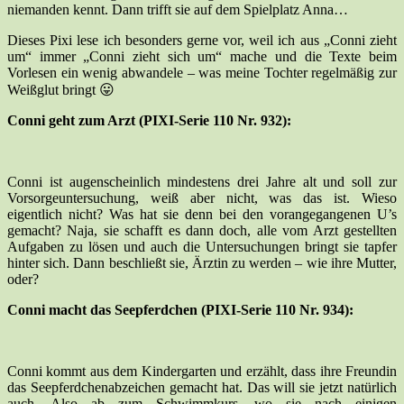
niemanden kennt. Dann trifft sie auf dem Spielplatz Anna…
Dieses Pixi lese ich besonders gerne vor, weil ich aus „Conni zieht
um“ immer „Conni zieht sich um“ mache und die Texte beim
Vorlesen ein wenig abwandele – was meine Tochter regelmäßig zur
Weißglut bringt 😛
Conni geht zum Arzt (PIXI-Serie 110 Nr. 932):
Conni ist augenscheinlich mindestens drei Jahre alt und soll zur
Vorsorgeuntersuchung, weiß aber nicht, was das ist. Wieso
eigentlich nicht? Was hat sie denn bei den vorangegangenen U’s
gemacht? Naja, sie schafft es dann doch, alle vom Arzt gestellten
Aufgaben zu lösen und auch die Untersuchungen bringt sie tapfer
hinter sich. Dann beschließt sie, Ärztin zu werden – wie ihre Mutter,
oder?
Conni macht das Seepferdchen (PIXI-Serie 110 Nr. 934):
Conni kommt aus dem Kindergarten und erzählt, dass ihre Freundin
das Seepferdchenabzeichen gemacht hat. Das will sie jetzt natürlich
auch. Also ab zum Schwimmkurs, wo sie nach einigen