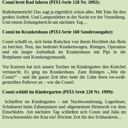
Conni lernt Rad fahren (PIXI-Serie 128 Nr. 1092):
Ballettunterricht! Das sagt ja eigentlich schon alles. Mit Tutu für den
großen Auftritt. Und Lampenfieber in der Nacht vor der Vorstellung.
Und einem Zeitungsbericht am nächsten Tag…
Conni im Krankenhaus (PIXI-Serie 160 Sonderausgabe):
Conni schafft es, sich beim Rutschen von ihrem Hochbett das Bein
zu brechen. Nun, das bedeutet Krankenwagen, Röntgen, Operation
und ein langer Aufenthalt im Krankenhaus mit Pipi in die
Bettpfanne und Krankengymnastik.
Vor Kurzem hat sich unsere Tochter im Kindergarten den Knöchel
verstaucht. Es ging ins Krankenhaus. Zum Röntgen -„Wie die
Conni!“ – und die ganze Zeit über hatte die Lütte ihren rot-weiß-
gestreiften Pullover an – wie die Conni!
Conni schläft im Kindergarten (PIXI-Serie 220 Nr. 1999):
Schlaffest im Kindergarten – mit Nachtwanderung, Lagerfeuer,
Schubserei beim Zähneputzen und allgemeinem Heimweh vor dem
Einschlafen. Am nächsten Tag schließen sich Conni und Julia im
Erwachsenenklo der Kita ein! Höchste Zeit für den Schlusskreis…