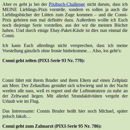
Aber es geht ja bei der
Pixibuch-Challenge
nicht darum, dass ich
MEINE Lieblings-Pixis vorstelle, sondern es sollen ja auch die
Lieblingsbücher der Lütten zum Zuge kommen – und die Conni-
Pixis gehören nun mal definitiv dazu. Außerdem wollte ich Euch
noch diejenige Serie vorstellen, aus der wir die meisten Bücher
haben. Und durch einige Ebay-Paket-Käufe ist dies nun einmal die
Conni.
Ich kann Euch allerdings nicht versprechen, dass ich meine
Vorstellung gänzlich ohne Ironie hinbekomme… Also, los geht’s:
Conni geht zelten (PIXI-Serie 93 Nr. 770):
Conni fährt mit ihrem Bruder und ihren Eltern auf einen Zeltplatz
am Meer. Der Zeltaufbau gestaltet sich schwierig und in der Nacht
werden alle nass, weil es regnet und die Luftmatratzen zu nahe an
der Zeltwand liegen. Mit allerlei Strandaktivitäten vergeht der
Urlaub wie im Flug.
Das Interessante: Connis Bruder heißt hier noch Michael, später
jedoch Jakob…
Conni geht zum Zahnarzt (PIXI-Serie 95 Nr. 786):