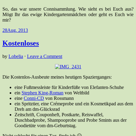
So, das war unsere Connisammlung. Wie sieht es bei Euch aus?
Mögt Ihr das ewige Kindergartenmädchen oder geht es Euch wie
mir?
28
Aug. 2013
Kostenloses
by
Lobelia
⋅
Leave a Comment
Die Kostenlos-Ausbeute meines heutigen Spazierganges:
eine Fußmessleiste für Kinderfüße von Elefanten-Schuhe
ein
Stephen King-Roman
von Weltbild
eine
Conni-CD
von Rossmann
ein Spritztier, eine Crémeprobe und ein Kosmetikpad aus dem
Dreh am dm-Glücksrad
Zeitschrift, Couponheft, Postkarte, Reiswaffel,
Duschbadprobe, Shampooprobe und Probe Smints aus der
Goodietüte vom dm-Geburtstag.
Nicht schlecht für einen Tag, finde ich 🙂 .