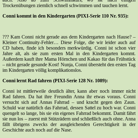
Trockenübungen ziemlich schnell schwimmen und tauchen lernt.
Conni kommt in den Kindergarten (PIXI-Serie 110 Nr. 935):
??? Kam Conni nicht gerade aus dem Kindergarten nach Hause? –
Kleiner Continuity-Fehler… Diese Folge, die wir leider auch auf
CD haben, finde ich besonders merkwürdig. Conni ist schon vier
Jahre alt, als sie zum ersten Mal in den Kindergarten kommt.
Außerdem kauft ihre Mama Hörnchen und Kakao für das Frühstück
– nicht gerade gesunde Kost! Nunja, Conni übersteht den ersten Tag
im Kindergarten völlig komplikationslos.
Conni lernt Rad fahren (PIXI-Serie 128 Nr. 1089):
Conni ist mittlerweile deutlich älter, kann aber noch immer nicht
Rad fahren. Da hat ihre Freundin Anna ihr etwas voraus. Conni
versucht sich auf Annas Fahrrad – und kracht gegen den Zaun.
Schuld war natürlich das Fahrrad, dessen Sattel zu hoch war. Conni
quengelt so lange, bis sie ein eigenes Fahrrad bekommt. Damit fährt
sie nun los – zuerst mit Stützrädern und schließlich auch ohne. Anna
fällt übrigens zwecks der ausgleichenden Gerechtigkeit in der
Geschichte auch noch auf die Nase.