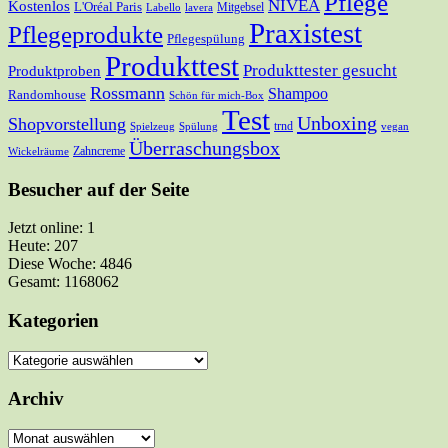
Pflege
NIVEA
Kostenlos
L'Oréal Paris
Mitgebsel
Labello
lavera
Praxistest
Pflegeprodukte
Pflegespülung
Produkttest
Produkttester gesucht
Produktproben
Rossmann
Shampoo
Randomhouse
Schön für mich-Box
Test
Unboxing
Shopvorstellung
trnd
Spielzeug
Spülung
vegan
Überraschungsbox
Zahncreme
Wickelräume
Besucher auf der Seite
Jetzt online: 1
Heute: 207
Diese Woche: 4846
Gesamt: 1168062
Kategorien
Kategorien
Archiv
Archiv