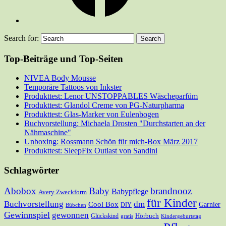
Search for:
Top-Beiträge und Top-Seiten
NIVEA Body Mousse
Temporäre Tattoos von Inkster
Produkttest: Lenor UNSTOPPABLES Wäscheparfüm
Produkttest: Glandol Creme von PG-Naturpharma
Produkttest: Glas-Marker von Eulenbogen
Buchvorstellung: Michaela Drosten "Durchstarten an der
Nähmaschine"
Unboxing: Rossmann Schön für mich-Box März 2017
Produkttest: SleepFix Outlast von Sandini
Schlagwörter
Abobox
Baby
brandnooz
Babypflege
Avery Zweckform
für Kinder
Buchvorstellung
dm
Cool Box
Garnier
DIY
Bübchen
Gewinnspiel
gewonnen
Hörbuch
Glückskind
gratis
Kindergeburtstag