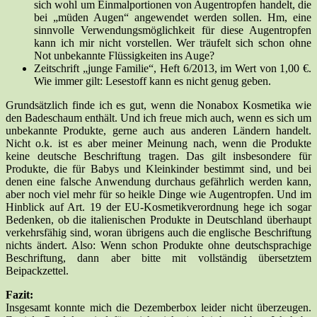
sich wohl um Einmalportionen von Augentropfen handelt, die
bei „müden Augen“ angewendet werden sollen. Hm, eine
sinnvolle Verwendungsmöglichkeit für diese Augentropfen
kann ich mir nicht vorstellen. Wer träufelt sich schon ohne
Not unbekannte Flüssigkeiten ins Auge?
Zeitschrift „junge Familie“, Heft 6/2013, im Wert von 1,00 €.
Wie immer gilt: Lesestoff kann es nicht genug geben.
Grundsätzlich finde ich es gut, wenn die Nonabox Kosmetika wie
den Badeschaum enthält. Und ich freue mich auch, wenn es sich um
unbekannte Produkte, gerne auch aus anderen Ländern handelt.
Nicht o.k. ist es aber meiner Meinung nach, wenn die Produkte
keine deutsche Beschriftung tragen. Das gilt insbesondere für
Produkte, die für Babys und Kleinkinder bestimmt sind, und bei
denen eine falsche Anwendung durchaus gefährlich werden kann,
aber noch viel mehr für so heikle Dinge wie Augentropfen. Und im
Hinblick auf Art. 19 der EU-Kosmetikverordnung hege ich sogar
Bedenken, ob die italienischen Produkte in Deutschland überhaupt
verkehrsfähig sind, woran übrigens auch die englische Beschriftung
nichts ändert. Also: Wenn schon Produkte ohne deutschsprachige
Beschriftung, dann aber bitte mit vollständig übersetztem
Beipackzettel.
Fazit:
Insgesamt konnte mich die Dezemberbox leider nicht überzeugen.