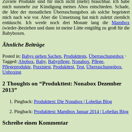
Zuviele Produkte sind für mich nicht (mehr) brauchbar. Ich habe
mich nunmehr zur Kündigung meines Abos entschieden. Schade,
die Idee der monatlichen Überraschungsbox als solche begeistert
mich nach wie vor. Aber die Umsetzung hat mich zuletzt ziemlich
enttäuscht. Ich werde noch drei Monate lang die
Mamibox
(wieder-)beziehen und dann ist meine Lütte entgültig zu groß für die
Babyboxen.
Ähnliche Beiträge
Posted in:
Babys sieben Sachen
,
Produkttests
,
Überraschungsbox
⋅
Tagged:
Abobox
,
Baby
,
Babypflege
,
Nonabox
,
Pflege
,
Pflegeprodukte
,
Praxistest
,
Produkttest
,
Test
,
Überraschungsbox
,
Unboxing
2 Thoughts on “
Produkttest: Nonabox Dezember
2013
”
Pingback:
Produkttest: Die Nonabox | Lobelias Blog
Pingback:
Produkttest: Mamibox Januar 2014 | Lobelias Blog
Schreibe einen Kommentar