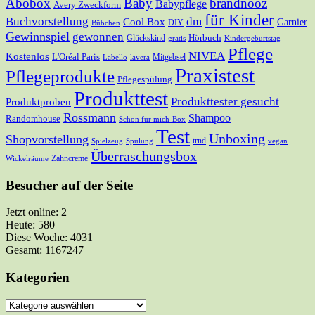
Abobox
Baby
brandnooz
Babypflege
Avery Zweckform
für Kinder
Buchvorstellung
dm
Cool Box
Garnier
DIY
Bübchen
Gewinnspiel
gewonnen
Hörbuch
Glückskind
gratis
Kindergeburtstag
Pflege
NIVEA
Kostenlos
L'Oréal Paris
Mitgebsel
Labello
lavera
Praxistest
Pflegeprodukte
Pflegespülung
Produkttest
Produkttester gesucht
Produktproben
Rossmann
Shampoo
Randomhouse
Schön für mich-Box
Test
Unboxing
Shopvorstellung
trnd
Spielzeug
Spülung
vegan
Überraschungsbox
Zahncreme
Wickelräume
Besucher auf der Seite
Jetzt online: 2
Heute: 580
Diese Woche: 4031
Gesamt: 1167247
Kategorien
Kategorien