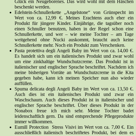
Glück ein Neugeborenes. Das wird wohl mit dem Häschen
beschenkt werden.
Edelstein-Schnullerkette „Angelstone“ von Grünspecht im
Wert von ca. 12,99 €. Meines Erachtens auch eher ein
Produkt für jüngere Kinder. Einjährige, die tagsüber noch
einen Schnuller benutzen, haben in der Regel schon eine
Schnullerkette, und wer – wie meine Tochter – am Tage
weitgehend ohne Nucki auskommt, braucht auch keine
Schnullerkette mehr. Noch ein Produkt zum Verschenken.
Pasta protettiva degli Angeli Baby im Wert von ca. 14,00 €.
Es handelt sich um ein italienisches Produkt und zwar wohl
um eine zinkhaltige Wundschutzcreme. Das Produkt ist in
italienischer und englischer Sprache beschriftet. Nachdem ich
meine bisherigen Vorräte an Wundschutzcreme in die Kita
gegeben habe, kann ich meinen Speicher nun also wieder
auffüllen.
Spuma delicata degli Angeli Baby im Wert von ca. 13,50 €.
Auch dies ist ein italienisches Produkt und zwar ein
Waschschaum. Auch dieses Produkt ist in italienischer und
englischer Sprache beschriftet. Über dieses Produkt in der
Nonabox freue ich mich sehr. Meine Tochter badet
leidenschaftlich gern. Da sind entsprechende Pflegeprodukte
immer willkommen.
Eumill Protection Stress Visivi im Wert von ca. 7,00 €. Ein
ausschließlich italienisch beschriftetes Produkt, bei dem es