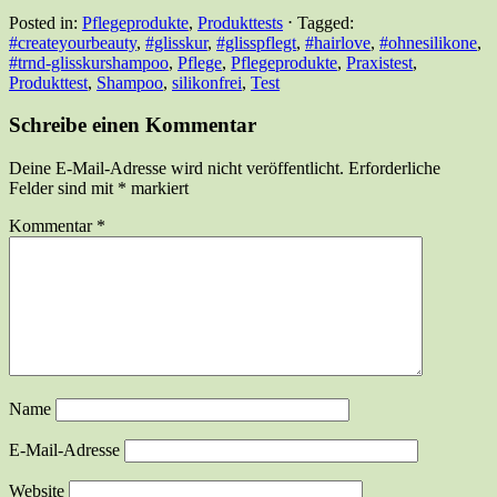
Posted in:
Pflegeprodukte
,
Produkttests
⋅
Tagged:
#createyourbeauty
,
#glisskur
,
#glisspflegt
,
#hairlove
,
#ohnesilikone
,
#trnd-glisskurshampoo
,
Pflege
,
Pflegeprodukte
,
Praxistest
,
Produkttest
,
Shampoo
,
silikonfrei
,
Test
Schreibe einen Kommentar
Deine E-Mail-Adresse wird nicht veröffentlicht.
Erforderliche
Felder sind mit
*
markiert
Kommentar
*
Name
E-Mail-Adresse
Website