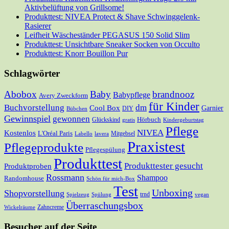
Aktivbelüftung von Grillsome!
Produkttest: NIVEA Protect & Shave Schwinggelenk-
Rasierer
Leifheit Wäscheständer PEGASUS 150 Solid Slim
Produkttest: Unsichtbare Sneaker Socken von Occulto
Produkttest: Knorr Bouillon Pur
Schlagwörter
Abobox
Baby
brandnooz
Babypflege
Avery Zweckform
für Kinder
Buchvorstellung
dm
Cool Box
Garnier
DIY
Bübchen
Gewinnspiel
gewonnen
Hörbuch
Glückskind
gratis
Kindergeburtstag
Pflege
NIVEA
Kostenlos
L'Oréal Paris
Mitgebsel
Labello
lavera
Praxistest
Pflegeprodukte
Pflegespülung
Produkttest
Produkttester gesucht
Produktproben
Rossmann
Shampoo
Randomhouse
Schön für mich-Box
Test
Unboxing
Shopvorstellung
trnd
Spielzeug
Spülung
vegan
Überraschungsbox
Zahncreme
Wickelräume
Besucher auf der Seite