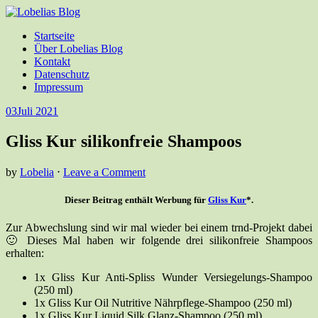
Startseite
Über Lobelias Blog
Kontakt
Datenschutz
Impressum
03
Juli 2021
Gliss Kur silikonfreie Shampoos
by
Lobelia
⋅
Leave a Comment
Dieser Beitrag enthält Werbung für
Gliss Kur
*.
Zur Abwechslung sind wir mal wieder bei einem trnd-Projekt dabei
🙂 Dieses Mal haben wir folgende drei silikonfreie Shampoos
erhalten:
1x Gliss Kur Anti-Spliss Wunder Versiegelungs-Shampoo
(250 ml)
1x Gliss Kur Oil Nutritive Nährpflege-Shampoo (250 ml)
1x Gliss Kur Liquid Silk Glanz-Shampoo (250 ml)