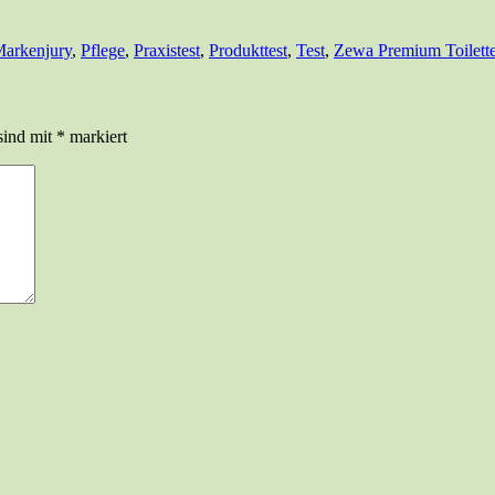
arkenjury
,
Pflege
,
Praxistest
,
Produkttest
,
Test
,
Zewa Premium Toilett
sind mit
*
markiert