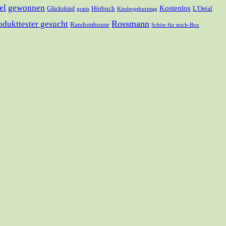
el
gewonnen
Kostenlos
Hörbuch
L'Oréal
Glückskind
gratis
Kindergeburtstag
Rossmann
odukttester gesucht
Randomhouse
Schön für mich-Box