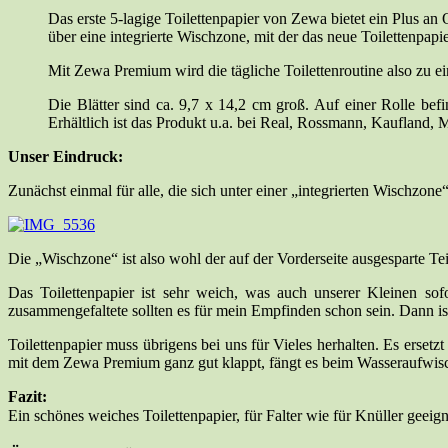
Das erste 5-lagige Toilettenpapier von Zewa bietet ein Plus a
über eine integrierte Wischzone, mit der das neue Toilettenpapi
Mit Zewa Premium wird die tägliche Toilettenroutine also zu e
Die Blätter sind ca. 9,7 x 14,2 cm groß. Auf einer Rolle be
Erhältlich ist das Produkt u.a. bei Real, Rossmann, Kaufland, 
Unser Eindruck:
Zunächst einmal für alle, die sich unter einer „integrierten Wischzone
Die „Wischzone“ ist also wohl der auf der Vorderseite ausgesparte T
Das Toilettenpapier ist sehr weich, was auch unserer Kleinen sofo
zusammengefaltete sollten es für mein Empfinden schon sein. Dann ist
Toilettenpapier muss übrigens bei uns für Vieles herhalten. Es ers
mit dem Zewa Premium ganz gut klappt, fängt es beim Wasseraufwisc
Fazit:
Ein schönes weiches Toilettenpapier, für Falter wie für Knüller geeig