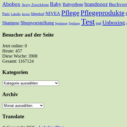
Abobox
Baby
brandnooz
Buchvors
Babypflege
Avery Zweckform
Pflege
Pflegeprodukte
NIVEA
Paris
Mitgebsel
Labello
lavera
Test
Unboxing
Shopvorstellung
Shampoo
trnd
Spielzeug
Spülung
Besucher auf der Seite
Jetzt online: 0
Heute: 457
Diese Woche: 3908
Gesamt: 1167124
Kategorien
Kategorien
Archiv
Archiv
Translate