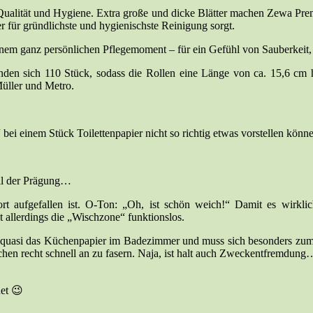
n Qualität und Hygiene. Extra große und dicke Blätter machen Zewa Prem
er für gründlichste und hygienischste Reinigung sorgt.
inem ganz persönlichen Pflegemoment – für ein Gefühl von Sauberkeit,
finden sich 110 Stück, sodass die Rollen eine Länge von ca. 15,6 cm
Müller und Metro.
“ bei einem Stück Toilettenpapier nicht so richtig etwas vorstellen könn
eil der Prägung…
rt aufgefallen ist. O-Ton: „Oh, ist schön weich!“ Damit es wirklich
 allerdings die „Wischzone“ funktionslos.
etzt quasi das Küchenpapier im Badezimmer und muss sich besonders z
hen recht schnell an zu fasern. Naja, ist halt auch Zweckentfremdung
net 😉