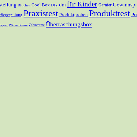
für Kinder
Gewinnspi
tellung
dm
Cool Box
Garnier
DIY
Bübchen
Praxistest
Produkttest
Pr
Produktproben
Pflegespülung
Überraschungsbox
Zahncreme
Wickelräume
vegan