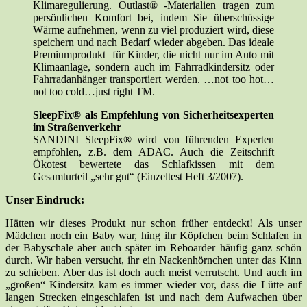
Klimaregulierung. Outlast® -Materialien tragen zum
persönlichen Komfort bei, indem Sie überschüssige
Wärme aufnehmen, wenn zu viel produziert wird, diese
speichern und nach Bedarf wieder abgeben. Das ideale
Premiumprodukt für Kinder, die nicht nur im Auto mit
Klimaanlage, sondern auch im Fahrradkindersitz oder
Fahrradanhänger transportiert werden. …not too hot…
not too cold…just right TM.
SleepFix® als Empfehlung von Sicherheitsexperten
im Straßenverkehr
SANDINI SleepFix® wird von führenden Experten
empfohlen, z.B. dem ADAC. Auch die Zeitschrift
Ökotest bewertete das Schlafkissen mit dem
Gesamturteil „sehr gut“ (Einzeltest Heft 3/2007).
Unser Eindruck:
Hätten wir dieses Produkt nur schon früher entdeckt! Als unser
Mädchen noch ein Baby war, hing ihr Köpfchen beim Schlafen in
der Babyschale aber auch später im Reboarder häufig ganz schön
durch. Wir haben versucht, ihr ein Nackenhörnchen unter das Kinn
zu schieben. Aber das ist doch auch meist verrutscht. Und auch im
„großen“ Kindersitz kam es immer wieder vor, dass die Lütte auf
langen Strecken eingeschlafen ist und nach dem Aufwachen über