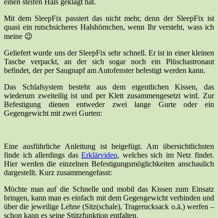
einen steifen Hals geklagt hat.
Mit dem SleepFix passiert das nicht mehr, denn der SleepFix ist
quasi ein rutschsicheres Halshörnchen, wenn Ihr versteht, wass ich
meine 😉
Geliefert wurde uns der SleepFix sehr schnell. Er ist in einer kleinen
Tasche verpackt, an der sich sogar noch ein Plüschastronaut
befindet, der per Saugnapf am Autofenster befestigt werden kann.
Das Schlafsystem besteht aus dem eigentlichen Kissen, das
wiederum zweiteilig ist und per Klett zusammengesetzt wird. Zur
Befestigung dienen entweder zwei lange Gurte oder ein
Gegengewicht mit zwei Gurten:
Eine ausführliche Anleitung ist beigefügt. Am übersichtlichsten
finde ich allerdings das
Erklärvideo
, welches sich im Netz findet.
Hier werden die einzelnen Befestigungsmöglichkeiten anschaulich
dargestellt. Kurz zusammengefasst:
Möchte man auf die Schnelle und mobil das Kissen zum Einsatz
bringen, kann man es einfach mit dem Gegengewicht verbinden und
über die jeweilige Lehne (Sitz(schale), Tragerucksack o.ä.) werfen –
schon kann es seine Stützfunktion entfalten.