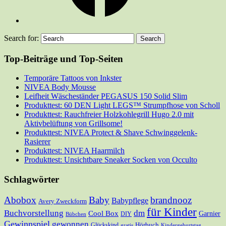
Search for:
Top-Beiträge und Top-Seiten
Temporäre Tattoos von Inkster
NIVEA Body Mousse
Leifheit Wäscheständer PEGASUS 150 Solid Slim
Produkttest: 60 DEN Light LEGS™ Strumpfhose von Scholl
Produkttest: Rauchfreier Holzkohlegrill Hugo 2.0 mit
Aktivbelüftung von Grillsome!
Produkttest: NIVEA Protect & Shave Schwinggelenk-
Rasierer
Produkttest: NIVEA Haarmilch
Produkttest: Unsichtbare Sneaker Socken von Occulto
Schlagwörter
Abobox
Baby
brandnooz
Babypflege
Avery Zweckform
für Kinder
Buchvorstellung
dm
Cool Box
Garnier
DIY
Bübchen
Gewinnspiel
gewonnen
Hörbuch
Glückskind
gratis
Kindergeburtstag