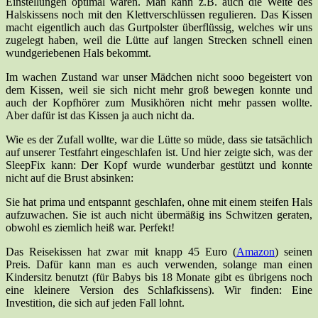
Einstellungen optimal waren. Man kann z.B. auch die Weite des
Halskissens noch mit den Klettverschlüssen regulieren. Das Kissen
macht eigentlich auch das Gurtpolster überflüssig, welches wir uns
zugelegt haben, weil die Lütte auf langen Strecken schnell einen
wundgeriebenen Hals bekommt.
Im wachen Zustand war unser Mädchen nicht sooo begeistert von
dem Kissen, weil sie sich nicht mehr groß bewegen konnte und
auch der Kopfhörer zum Musikhören nicht mehr passen wollte.
Aber dafür ist das Kissen ja auch nicht da.
Wie es der Zufall wollte, war die Lütte so müde, dass sie tatsächlich
auf unserer Testfahrt eingeschlafen ist. Und hier zeigte sich, was der
SleepFix kann: Der Kopf wurde wunderbar gestützt und konnte
nicht auf die Brust absinken:
Sie hat prima und entspannt geschlafen, ohne mit einem steifen Hals
aufzuwachen. Sie ist auch nicht übermäßig ins Schwitzen geraten,
obwohl es ziemlich heiß war. Perfekt!
Das Reisekissen hat zwar mit knapp 45 Euro (
Amazon
) seinen
Preis. Dafür kann man es auch verwenden, solange man einen
Kindersitz benutzt (für Babys bis 18 Monate gibt es übrigens noch
eine kleinere Version des Schlafkissens). Wir finden: Eine
Investition, die sich auf jeden Fall lohnt.