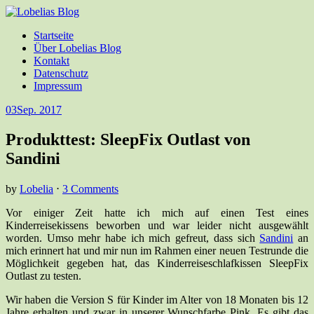
Startseite
Über Lobelias Blog
Kontakt
Datenschutz
Impressum
03
Sep. 2017
Produkttest: SleepFix Outlast von
Sandini
by
Lobelia
⋅
3 Comments
Vor einiger Zeit hatte ich mich auf einen Test eines
Kinderreisekissens beworben und war leider nicht ausgewählt
worden. Umso mehr habe ich mich gefreut, dass sich
Sandini
an
mich erinnert hat und mir nun im Rahmen einer neuen Testrunde die
Möglichkeit gegeben hat, das Kinderreiseschlafkissen SleepFix
Outlast zu testen.
Wir haben die Version S für Kinder im Alter von 18 Monaten bis 12
Jahre erhalten und zwar in unserer Wunschfarbe Pink. Es gibt das