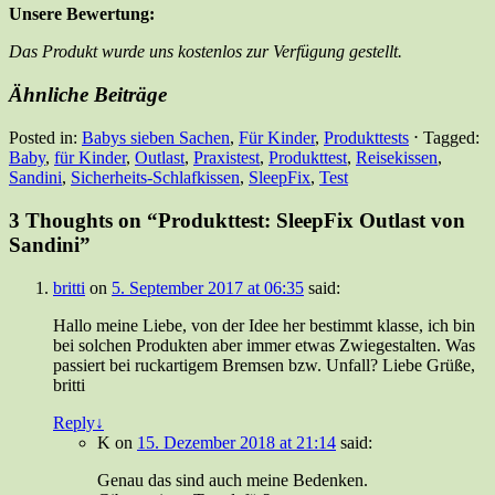
Unsere Bewertung:
Das Produkt wurde uns kostenlos zur Verfügung gestellt.
Ähnliche Beiträge
Posted in:
Babys sieben Sachen
,
Für Kinder
,
Produkttests
⋅
Tagged:
Baby
,
für Kinder
,
Outlast
,
Praxistest
,
Produkttest
,
Reisekissen
,
Sandini
,
Sicherheits-Schlafkissen
,
SleepFix
,
Test
3 Thoughts on “
Produkttest: SleepFix Outlast von
Sandini
”
britti
on
5. September 2017 at 06:35
said:
Hallo meine Liebe, von der Idee her bestimmt klasse, ich bin
bei solchen Produkten aber immer etwas Zwiegestalten. Was
passiert bei ruckartigem Bremsen bzw. Unfall? Liebe Grüße,
britti
Reply
↓
K
on
15. Dezember 2018 at 21:14
said:
Genau das sind auch meine Bedenken.