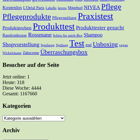
Pflege
NIVEA
Kostenlos
L'Oréal Paris
Mitgebsel
Labello
lavera
Praxistest
Pflegeprodukte
Pflegespülung
Produkttest
Produkttester gesucht
Produktproben
Rossmann
Shampoo
Randomhouse
Schön für mich-Box
Test
Unboxing
Shopvorstellung
trnd
Spielzeug
Spülung
vegan
Überraschungsbox
Zahncreme
Wickelräume
Besucher auf der Seite
Jetzt online: 1
Heute: 318
Diese Woche: 4444
Gesamt: 1167660
Kategorien
Kategorien
Archiv