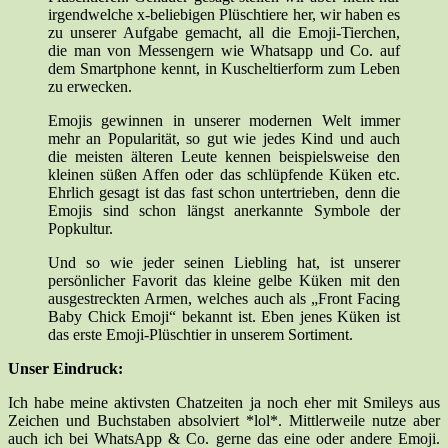
irgendwelche x-beliebigen Plüschtiere her, wir haben es
zu unserer Aufgabe gemacht, all die Emoji-Tierchen,
die man von Messengern wie Whatsapp und Co. auf
dem Smartphone kennt, in Kuscheltierform zum Leben
zu erwecken.
Emojis gewinnen in unserer modernen Welt immer
mehr an Popularität, so gut wie jedes Kind und auch
die meisten älteren Leute kennen beispielsweise den
kleinen süßen Affen oder das schlüpfende Küken etc.
Ehrlich gesagt ist das fast schon untertrieben, denn die
Emojis sind schon längst anerkannte Symbole der
Popkultur.
Und so wie jeder seinen Liebling hat, ist unserer
persönlicher Favorit das kleine gelbe Küken mit den
ausgestreckten Armen, welches auch als „Front Facing
Baby Chick Emoji“ bekannt ist. Eben jenes Küken ist
das erste Emoji-Plüschtier in unserem Sortiment.
Unser Eindruck:
Ich habe meine aktivsten Chatzeiten ja noch eher mit Smileys aus
Zeichen und Buchstaben absolviert *lol*. Mittlerweile nutze aber
auch ich bei WhatsApp & Co. gerne das eine oder andere Emoji.