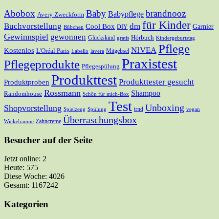
Abobox
Baby
brandnooz
Babypflege
Avery Zweckform
für Kinder
Buchvorstellung
dm
Cool Box
Garnier
DIY
Bübchen
Gewinnspiel
gewonnen
Hörbuch
Glückskind
gratis
Kindergeburtstag
Pflege
NIVEA
Kostenlos
L'Oréal Paris
Mitgebsel
Labello
lavera
Praxistest
Pflegeprodukte
Pflegespülung
Produkttest
Produkttester gesucht
Produktproben
Rossmann
Shampoo
Randomhouse
Schön für mich-Box
Test
Unboxing
Shopvorstellung
trnd
Spielzeug
Spülung
vegan
Überraschungsbox
Zahncreme
Wickelräume
Besucher auf der Seite
Jetzt online: 2
Heute: 575
Diese Woche: 4026
Gesamt: 1167242
Kategorien