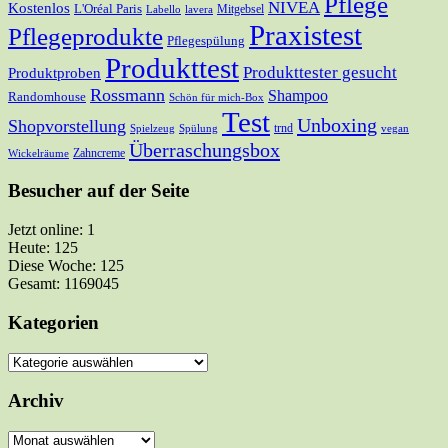
Pflege
NIVEA
Kostenlos
L'Oréal Paris
Mitgebsel
Labello
lavera
Praxistest
Pflegeprodukte
Pflegespülung
Produkttest
Produkttester gesucht
Produktproben
Rossmann
Shampoo
Randomhouse
Schön für mich-Box
Test
Unboxing
Shopvorstellung
trnd
Spielzeug
Spülung
vegan
Überraschungsbox
Zahncreme
Wickelräume
Besucher auf der Seite
Jetzt online: 1
Heute: 125
Diese Woche: 125
Gesamt: 1169045
Kategorien
Kategorien
Archiv
Archiv