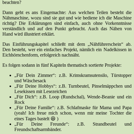
beachten?
Dann geht es ans Eingemachte: Aus welchen Teilen besteht die
Nähmaschine, wozu sind sie gut und wie bediene ich die Maschine
richtig? Die Erklärungen sind einfach, auch ohne Vorkenntnisse
verständlich und auf den Punkt gebracht. Auch das Nähen von
Hand wird illustriert erklärt.
Das Einführungskapitel schließt mit dem „Nähführerschein“ ab.
Den besteht, wer ein einfaches Projekt, nämlich ein Nadelkissen in
Eichhörnchenform, erfolgreich nachnäht.
Es folgen sodann in fünf Kapiteln thematisch sortierte Projekte:
„Für Dein Zimmer“: z.B. Krimskramsutensilo, Türstopper
und Wäschesack
„Für Deine Hobbys“: z.B. Turnbeutel, Pinselmäppchen und
Lesekissen mit Lesezeichen
„Für Dich“: z.B. Loop (Rundschal), Wende-Beanie und ein
Rock
„Für Deine Familie“: z.B. Schlafmaske für Mama und Papa
(yeah! Ich freue mich schon, wenn mir meine Tochter die
eines Tages bastelt 😆 )
„Für Deine Freunde“: z.B. Strandbeutel und
Freundschaftsarmbänder.