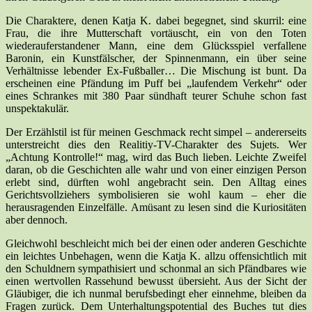
Die Charaktere, denen Katja K. dabei begegnet, sind skurril: eine
Frau, die ihre Mutterschaft vortäuscht, ein von den Toten
wiederauferstandener Mann, eine dem Glücksspiel verfallene
Baronin, ein Kunstfälscher, der Spinnenmann, ein über seine
Verhältnisse lebender Ex-Fußballer… Die Mischung ist bunt. Da
erscheinen eine Pfändung im Puff bei „laufendem Verkehr“ oder
eines Schrankes mit 380 Paar sündhaft teurer Schuhe schon fast
unspektakulär.
Der Erzählstil ist für meinen Geschmack recht simpel – andererseits
unterstreicht dies den Realitiy-TV-Charakter des Sujets. Wer
„Achtung Kontrolle!“ mag, wird das Buch lieben. Leichte Zweifel
daran, ob die Geschichten alle wahr und von einer einzigen Person
erlebt sind, dürften wohl angebracht sein. Den Alltag eines
Gerichtsvollziehers symbolisieren sie wohl kaum – eher die
herausragenden Einzelfälle. Amüsant zu lesen sind die Kuriositäten
aber dennoch.
Gleichwohl beschleicht mich bei der einen oder anderen Geschichte
ein leichtes Unbehagen, wenn die Katja K. allzu offensichtlich mit
den Schuldnern sympathisiert und schonmal an sich Pfändbares wie
einen wertvollen Rassehund bewusst übersieht. Aus der Sicht der
Gläubiger, die ich nunmal berufsbedingt eher einnehme, bleiben da
Fragen zurück. Dem Unterhaltungspotential des Buches tut dies