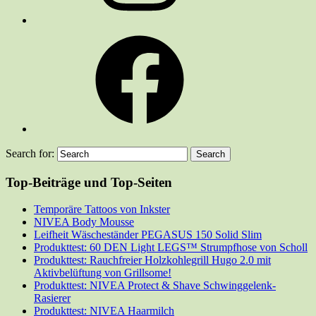
Facebook
Search for:
Top-Beiträge und Top-Seiten
Temporäre Tattoos von Inkster
NIVEA Body Mousse
Leifheit Wäscheständer PEGASUS 150 Solid Slim
Produkttest: 60 DEN Light LEGS™ Strumpfhose von Scholl
Produkttest: Rauchfreier Holzkohlegrill Hugo 2.0 mit
Aktivbelüftung von Grillsome!
Produkttest: NIVEA Protect & Shave Schwinggelenk-
Rasierer
Produkttest: NIVEA Haarmilch