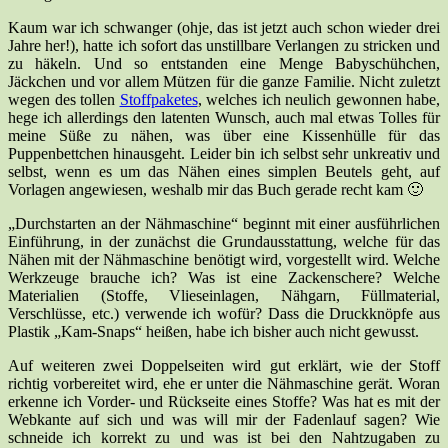
Kaum war ich schwanger (ohje, das ist jetzt auch schon wieder drei
Jahre her!), hatte ich sofort das unstillbare Verlangen zu stricken und
zu häkeln. Und so entstanden eine Menge Babyschühchen,
Jäckchen und vor allem Mützen für die ganze Familie. Nicht zuletzt
wegen des tollen
Stoffpaketes
, welches ich neulich gewonnen habe,
hege ich allerdings den latenten Wunsch, auch mal etwas Tolles für
meine Süße zu nähen, was über eine Kissenhülle für das
Puppenbettchen hinausgeht. Leider bin ich selbst sehr unkreativ und
selbst, wenn es um das Nähen eines simplen Beutels geht, auf
Vorlagen angewiesen, weshalb mir das Buch gerade recht kam 🙂
„Durchstarten an der Nähmaschine“ beginnt mit einer ausführlichen
Einführung, in der zunächst die Grundausstattung, welche für das
Nähen mit der Nähmaschine benötigt wird, vorgestellt wird. Welche
Werkzeuge brauche ich? Was ist eine Zackenschere? Welche
Materialien (Stoffe, Vlieseinlagen, Nähgarn, Füllmaterial,
Verschlüsse, etc.) verwende ich wofür? Dass die Druckknöpfe aus
Plastik „Kam-Snaps“ heißen, habe ich bisher auch nicht gewusst.
Auf weiteren zwei Doppelseiten wird gut erklärt, wie der Stoff
richtig vorbereitet wird, ehe er unter die Nähmaschine gerät. Woran
erkenne ich Vorder- und Rückseite eines Stoffe? Was hat es mit der
Webkante auf sich und was will mir der Fadenlauf sagen? Wie
schneide ich korrekt zu und was ist bei den Nahtzugaben zu