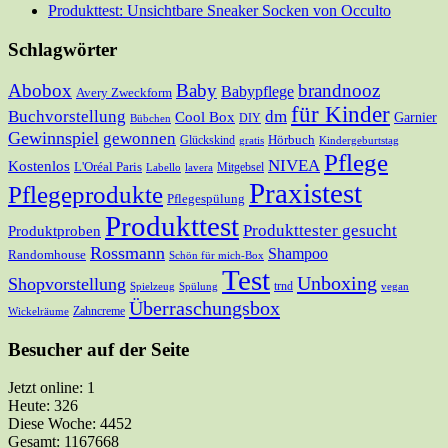
Produkttest: Unsichtbare Sneaker Socken von Occulto
Schlagwörter
Abobox
Baby
brandnooz
Babypflege
Avery Zweckform
für Kinder
Buchvorstellung
dm
Cool Box
Garnier
DIY
Bübchen
Gewinnspiel
gewonnen
Hörbuch
Glückskind
gratis
Kindergeburtstag
Pflege
NIVEA
Kostenlos
L'Oréal Paris
Mitgebsel
Labello
lavera
Praxistest
Pflegeprodukte
Pflegespülung
Produkttest
Produkttester gesucht
Produktproben
Rossmann
Shampoo
Randomhouse
Schön für mich-Box
Test
Unboxing
Shopvorstellung
trnd
Spielzeug
Spülung
vegan
Überraschungsbox
Zahncreme
Wickelräume
Besucher auf der Seite
Jetzt online: 1
Heute: 326
Diese Woche: 4452
Gesamt: 1167668