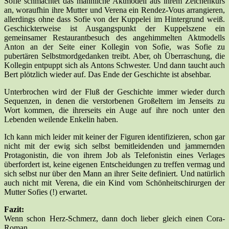
Sofie schmachtet das männliche Aktmodell aus ihrem Zeichenkurs
an, woraufhin ihre Mutter und Verena ein Rendez-Vous arrangieren,
allerdings ohne dass Sofie von der Kuppelei im Hintergrund weiß.
Geschickterweise ist Ausgangspunkt der Kuppelszene ein
gemeinsamer Restaurantbesuch des angehimmelten Aktmodells
Anton an der Seite einer Kollegin von Sofie, was Sofie zu
pubertären Selbstmordgedanken treibt. Aber, oh Überraschung, die
Kollegin entpuppt sich als Antons Schwester. Und dann taucht auch
Bert plötzlich wieder auf. Das Ende der Geschichte ist absehbar.
Unterbrochen wird der Fluß der Geschichte immer wieder durch
Sequenzen, in denen die verstorbenen Großeltern im Jenseits zu
Wort kommen, die ihrerseits ein Auge auf ihre noch unter den
Lebenden weilende Enkelin haben.
Ich kann mich leider mit keiner der Figuren identifizieren, schon gar
nicht mit der ewig sich selbst bemitleidenden und jammernden
Protagonistin, die von ihrem Job als Telefonistin eines Verlages
überfordert ist, keine eigenen Entscheidungen zu treffen vermag und
sich selbst nur über den Mann an ihrer Seite definiert. Und natürlich
auch nicht mit Verena, die ein Kind vom Schönheitschirurgen der
Mutter Sofies (!) erwartet.
Fazit:
Wenn schon Herz-Schmerz, dann doch lieber gleich einen Cora-
Roman.