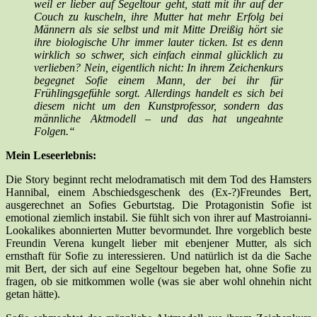
weil er lieber auf Segeltour geht, statt mit ihr auf der
Couch zu kuscheln, ihre Mutter hat mehr Erfolg bei
Männern als sie selbst und mit Mitte Dreißig hört sie
ihre biologische Uhr immer lauter ticken. Ist es denn
wirklich so schwer, sich einfach einmal glücklich zu
verlieben? Nein, eigentlich nicht: In ihrem Zeichenkurs
begegnet Sofie einem Mann, der bei ihr für
Frühlingsgefühle sorgt. Allerdings handelt es sich bei
diesem nicht um den Kunstprofessor, sondern das
männliche Aktmodell – und das hat ungeahnte
Folgen.“
Mein Leseerlebnis:
Die Story beginnt recht melodramatisch mit dem Tod des Hamsters
Hannibal, einem Abschiedsgeschenk des (Ex-?)Freundes Bert,
ausgerechnet an Sofies Geburtstag. Die Protagonistin Sofie ist
emotional ziemlich instabil. Sie fühlt sich von ihrer auf Mastroianni-
Lookalikes abonnierten Mutter bevormundet. Ihre vorgeblich beste
Freundin Verena kungelt lieber mit ebenjener Mutter, als sich
ernsthaft für Sofie zu interessieren. Und natürlich ist da die Sache
mit Bert, der sich auf eine Segeltour begeben hat, ohne Sofie zu
fragen, ob sie mitkommen wolle (was sie aber wohl ohnehin nicht
getan hätte).