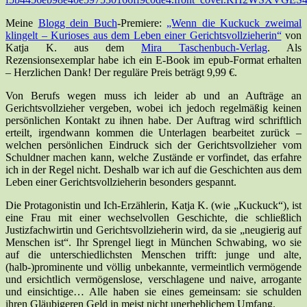
Meine
Blogg dein Buch
-Premiere:
„Wenn die Kuckuck zweimal
klingelt – Kurioses aus dem Leben einer Gerichtsvollzieherin“
von
Katja K. aus dem
Mira Taschenbuch-Verlag
. Als
Rezensionsexemplar habe ich ein E-Book im epub-Format erhalten
– Herzlichen Dank! Der reguläre Preis beträgt 9,99 €.
Von Berufs wegen muss ich leider ab und an Aufträge an
Gerichtsvollzieher vergeben, wobei ich jedoch regelmäßig keinen
persönlichen Kontakt zu ihnen habe. Der Auftrag wird schriftlich
erteilt, irgendwann kommen die Unterlagen bearbeitet zurück –
welchen persönlichen Eindruck sich der Gerichtsvollzieher vom
Schuldner machen kann, welche Zustände er vorfindet, das erfahre
ich in der Regel nicht. Deshalb war ich auf die Geschichten aus dem
Leben einer Gerichtsvollzieherin besonders gespannt.
Die Protagonistin und Ich-Erzählerin, Katja K. (wie „Kuckuck“), ist
eine Frau mit einer wechselvollen Geschichte, die schließlich
Justizfachwirtin und Gerichtsvollzieherin wird, da sie „neugierig auf
Menschen ist“. Ihr Sprengel liegt in München Schwabing, wo sie
auf die unterschiedlichsten Menschen trifft: junge und alte,
(halb-)prominente und völlig unbekannte, vermeintlich vermögende
und ersichtlich vermögenslose, verschlagene und naive, arrogante
und einsichtige… Alle haben sie eines gemeinsam: sie schulden
ihren Gläubigeren Geld in meist nicht unerheblichem Umfang.