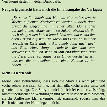
Verfügung gestellt – vielen Dank dafür.
Neugierig gemacht hatte mich die Inhaltsangabe des Verlages:
„Es sollte für Jakob und Hannah eine unbeschwerte
Woche auf einer Nordseeinsel werden – doch dann
bringt die Begegnung mit einer alten Dame alles
durcheinander. Woher kennt sie Jakob, obwohl sie ihn
noch nie gesehen haben kann? Und was hat es mit den
alten Briefen auf sich, die Jakob und Hannah in einer
verrosteten Kiste finden? Als Jakob dann auch noch
das Foto eines Jungen entdeckt, der ihm zum
Verwechseln ähnlich sieht, ist ihm endgültig klar, dass
auf dieser Insel vor langer Zeit Dinge geschehen sein
müssen, die unmittelbar mit seiner Familie zu tun
haben…“
Mein Leseerlebnis:
Meine leise Befürchtung, dass sich die Story als recht platt und
vorhersehbar erweisen könnte, hat sich glücklicherweise ganz und
gar nicht bestätigt. Die Story entwickelt sich leise, aber zielstrebig,
nimmt überraschende Wendungen und bleibt selbst ab dem Moment,
als die Auflösung klar erkennbar ist, spannend, sodass man das
Buch nicht aus der Hand legen möchte.