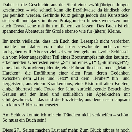
Dabei ist die Geschichte aus der Sicht eines zwölfjährigen Jungen
geschrieben – wie schnell kann die Erzählweise da kindisch oder
gar peinlich werden. Gerlinde Kurz gelingt jedoch das Kunststück,
sich voll und ganz in ihren Protagonisten hineinzuversetzen und
auch Erwachsene mit ihm mitfiebern zu lassen. Das Buch ist ein
spannendes Abenteuer für Große ebenso wie für (ältere) Kleine.
Ihr merkt vielleicht, dass ich Euch den Lesespaß nicht verderben
möchte und daher vom Inhalt der Geschichte nicht zu viel
preisgeben will. Aber so viel sei verraten: geheimnisvolle Schlüssel,
ein vom Meer angespülter Teil eines Bootsrumpfes mit den kaum zu
erkennenden Überresten eines „S“ und eines „T“ („Sturmvogel“?),
eine akute Norovirenepidemie, eine Fahrradrikscha namens „Mattie
Harcken“, die Entführung einer alten Frau, deren Gedanken
zwischen dem „Hier und Jetzt“ und dem „Früher“ hin- und
hergeistern, aus einem Krankenhaus, eine Kiste mit alten Briefen,
einige überraschende Fotos, der Jahre zurückliegende Besuch des
Grauen auf der Insel und schließlich ein Apfelkuchen mit
Chiligeschmack – das sind die Puzzleteile, aus denen sich langsam
ein klares Bild zusammensetzt.
Am Schluss konnte ich mir ein Tränchen nicht verkneifen – schön!
So muss ein Buch sein!
Diese 271 Seiten machen Lust auf mehr. Zum Glück gibt es ja noch