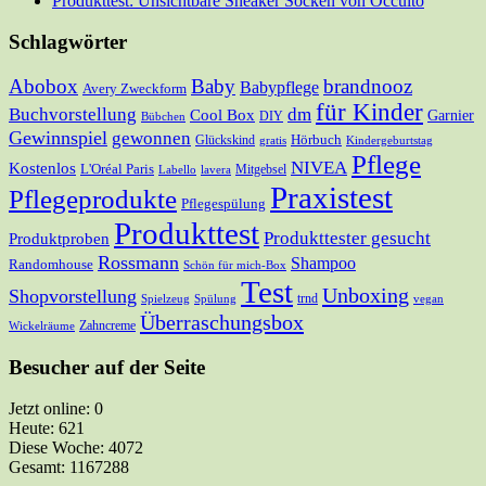
Produkttest: Unsichtbare Sneaker Socken von Occulto
Schlagwörter
Abobox
Baby
brandnooz
Babypflege
Avery Zweckform
für Kinder
Buchvorstellung
dm
Cool Box
Garnier
DIY
Bübchen
Gewinnspiel
gewonnen
Hörbuch
Glückskind
gratis
Kindergeburtstag
Pflege
NIVEA
Kostenlos
L'Oréal Paris
Mitgebsel
Labello
lavera
Praxistest
Pflegeprodukte
Pflegespülung
Produkttest
Produkttester gesucht
Produktproben
Rossmann
Shampoo
Randomhouse
Schön für mich-Box
Test
Unboxing
Shopvorstellung
trnd
Spielzeug
Spülung
vegan
Überraschungsbox
Zahncreme
Wickelräume
Besucher auf der Seite
Jetzt online: 0
Heute: 621
Diese Woche: 4072
Gesamt: 1167288