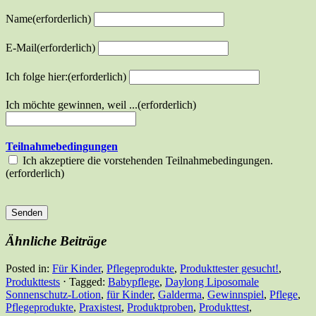
Name
(erforderlich)
E-Mail
(erforderlich)
Ich folge hier:
(erforderlich)
Ich möchte gewinnen, weil ...
(erforderlich)
Teilnahmebedingungen
Ich akzeptiere die vorstehenden Teilnahmebedingungen.
(erforderlich)
Senden
Ähnliche Beiträge
Posted in:
Für Kinder
,
Pflegeprodukte
,
Produkttester gesucht!
,
Produkttests
⋅
Tagged:
Babypflege
,
Daylong Liposomale
Sonnenschutz-Lotion
,
für Kinder
,
Galderma
,
Gewinnspiel
,
Pflege
,
Pflegeprodukte
,
Praxistest
,
Produktproben
,
Produkttest
,