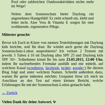
Pool oder zahlreichen Outdooraktivitäten nichts mehr
im Wege!
Neben dem Sonnenschutz bietet Daylong ein
angenehmes Hautgefühl! Es zieht schnell ein, klebt und
fettet nicht. Aloe Vera & Vitamin E sorgen für eine
wohltuende, regenerative Pflege.
Mittester gesucht:
Bevor ich Euch in Kürze von meinen Testerfahrungen mit Daylong
kids berichte, seid Ihr dran: Ihr würdet auch gerne die Daylong
Sonnenschutz-Lotion ausprobieren? Ich verlose 2 Testsets mit
jeweils 3 Tuben á 10 ml Daylong ultra SPF 25 und Daylong kids
SPF 50+. Teilnehmen könnt Ihr bis zum
23.05.2015, 12:00 Uhr,
indem Ihr nachstehendes Formular ausfüllt und mir mitteilt, auf
welchem Kanal (
wordpress
,
facebook
,
twitter
,
google+
) Ihr diesem
Blog folgt und unter welchem Namen. Schreibt außerdem dazu,
warum Ihr gerne mittesten möchtet. Gespannt freue ich mich im
Anschluss an den Test auf einen kleinen Bericht, welche
Erfahrungen Ihr mit der Sonnenschutz-Lotion gemacht habt.
← Zurück
Vielen Dank für deine Antwort. ✨