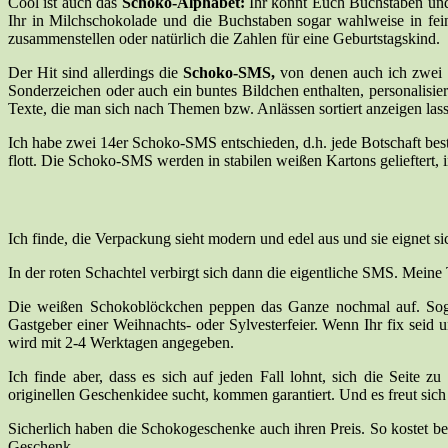
Cool ist auch das
Schoko-Alphabet:
Ihr könnt Euch Buchstaben und 
Ihr in Milchschokolade und die Buchstaben sogar wahlweise in fein
zusammenstellen oder natürlich die Zahlen für eine Geburtstagskind.
Der Hit sind allerdings die
Schoko-SMS,
von denen auch ich zwei S
Sonderzeichen oder auch ein buntes Bildchen enthalten, personalisie
Texte, die man sich nach Themen bzw. Anlässen sortiert anzeigen lass
Ich habe zwei 14er Schoko-SMS entschieden, d.h. jede Botschaft best
flott. Die Schoko-SMS werden in stabilen weißen Kartons gelieftert, 
Ich finde, die Verpackung sieht modern und edel aus und sie eignet 
In der roten Schachtel verbirgt sich dann die eigentliche SMS. Meine
Die weißen Schokoblöckchen peppen das Ganze nochmal auf. Sogar 
Gastgeber einer Weihnachts- oder Sylvesterfeier. Wenn Ihr fix seid 
wird mit 2-4 Werktagen angegeben.
Ich finde aber, dass es sich auf jeden Fall lohnt, sich die Seite 
originellen Geschenkidee sucht, kommen garantiert. Und es freut sich 
Sicherlich haben die Schokogeschenke auch ihren Preis. So kostet b
Geschenk.