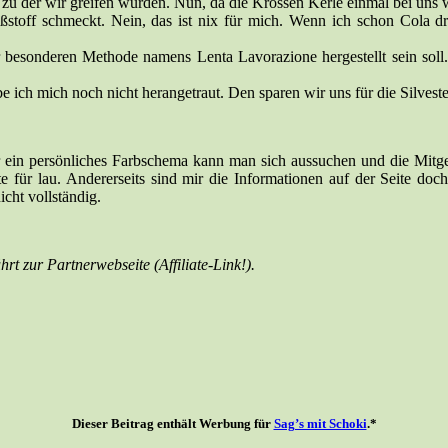
zu der wir greifen würden. Nun, da die Krossen Kerle einmal bei uns wa
ßstoff schmeckt. Nein, das ist nix für mich. Wenn ich schon Cola d
r besonderen Methode namens Lenta Lavorazione hergestellt sein soll.
ich mich noch nicht herangetraut. Den sparen wir uns für die Silveste
 ein persönliches Farbschema kann man sich aussuchen und die Mitge
e für lau. Andererseits sind mir die Informationen auf der Seite 
icht vollständig.
rt zur Partnerwebseite (Affiliate-Link!).
Dieser Beitrag enthält Werbung für
Sag’s mit Schoki
.*