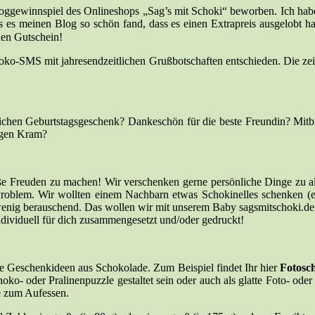
oggewinnspiel des Onlineshops „Sag’s mit Schoki“ beworben. Ich hab
ss es meinen Blog so schön fand, dass es einen Extrapreis ausgelobt 
nen Gutschein!
oko-SMS mit jahresendzeitlichen Grußbotschaften entschieden. Die ze
nlichen Geburtstagsgeschenk? Dankeschön für die beste Freundin? Mit
ligen Kram?
oße Freuden zu machen! Wir verschenken gerne persönliche Dinge zu
roblem. Wir wollten einem Nachbarn etwas Schokinelles schenken (etw
nig berauschend. Das wollen wir mit unserem Baby sagsmitschoki.de ei
dividuell für dich zusammengesetzt und/oder gedruckt!
are Geschenkideen aus Schokolade. Zum Beispiel findet Ihr hier
Fotosc
ko- oder Pralinenpuzzle gestaltet sein oder auch als glatte Foto- oder 
de zum Aufessen.