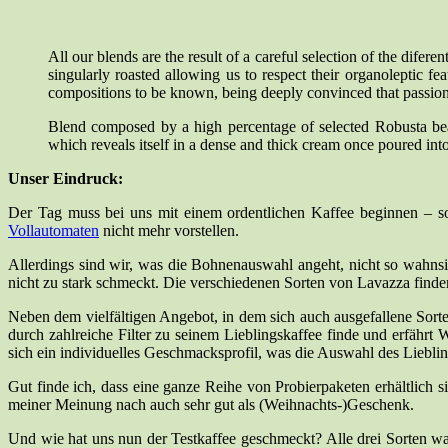
All our blends are the result of a careful selection of the dife
singularly roasted allowing us to respect their organoleptic fe
compositions to be known, being deeply convinced that passion 
Blend composed by a high percentage of selected Robusta bean
which reveals itself in a dense and thick cream once poured int
Unser Eindruck:
Der Tag muss bei uns mit einem ordentlichen Kaffee beginnen – so
Vollautomaten
nicht mehr vorstellen.
Allerdings sind wir, was die Bohnenauswahl angeht, nicht so wahnsin
nicht zu stark schmeckt. Die verschiedenen Sorten von Lavazza finde
Neben dem vielfältigen Angebot, in dem sich auch ausgefallene Sorte
durch zahlreiche Filter zu seinem Lieblingskaffee finde und erfähr
sich ein individuelles Geschmacksprofil, was die Auswahl des Liebling
Gut finde ich, dass eine ganze Reihe von Probierpaketen erhältlich 
meiner Meinung nach auch sehr gut als (Weihnachts-)Geschenk.
Und wie hat uns nun der Testkaffee geschmeckt? Alle drei Sorten war