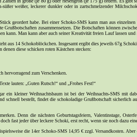
Zahlen in große (je 80 g) oder riesengroß (je 175 g) ordern. Es gib
-süßer weißer, leckerer dunkler oder in zartschmelzender Milchschok
tück geordert habe. Bei einer Schoko-SMS kann man aus einzelnen S
rte Grußbotschaften zusammensetzen. Die Botschaften können zwischen 
en kann. Man kann aber auch seiner Kreativität freien Lauf lassen und 
eht aus 14 Schokoblöckchen. Insgesamt ergibt dies jeweils 67g Schoki. 
in denen diese schicken roten Kästchen stecken:
sich hervorragend zum Verschenken.
 Texte lauten: „Guten Rutsch!“ und „Frohes Fest!“
ein kleiner Weihnachtsbaum ist bei der Weihnachts-SMS mit dabei.
und schnell bestellt, findet die schokoladige Grußbotschaft sicherlich
zu merken. Denn die nächsten Geburtstagsfeiern, Valentinstage, Oste
doch fast jeder über leckere Schoki, erst recht, wenn sie noch dazu ein
eispielsweise die 14er Schoko-SMS 14,95 € zzgl. Versandkosten. Aber d