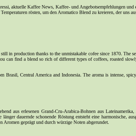
ressi, aktuelle Kaffee News, Kaffee- und Angebotsempfehlungen und ein
n Temperaturen rösten, um den Aromatico Blend zu kreieren, der uns au
 still in production thanks to the unmistakable cofee since 1870. The s
ou can find a blend so rich of different types of coffees, roasted slow
m Brasil, Central America and Indonesia. The aroma is intense, spicy, l
ehend aus erlesenen Grand-Cru-Arabica-Bohnen aus Lateinamerika, A
e länger dauernde schonende Röstung entsteht eine harmonische, au
en Aromen geprägt und durch würzige Noten abgerundet.