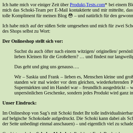
Ich hatte mich vor einiger Zeit über
Produkt-Tests.com
* bei einem Bl
mich das Schoki-Team per E-Mail kontaktierte und mir mitteilte, da
tolle Kompliment für meinen Blog 😳 – und natürlich für den gewon
Ich habe mich auf der süßen Seite umgesehen und mich für zwei Sch
des Shops selbst zu Wort:
Der Onlineshop stellt sich vor:
Suchst du auch öfter nach einem witzigen/ originellen/ persö
lieben Kleinen für die Großeltern? … und findest nur langwei
Das geht und ging uns genauso….
Wir – Saskia und Frank – lieben es, Menschen kleine und gr
standen wir mal wieder vor dem gleichen, wiederkehrenden P
Supermärkten und im Handel war – freundlich ausgedrückt – we
unpersönlichen Geschenke, sondern jedes Produkt wird ganz in
Unser Eindruck:
Im Onlineshop von Sag’s mit Schoki findet Ihr tolle individualisierb
auf belgische Schokolade aufgedruckt. Die Schoki kann dabei als Scho
der Seite unbedingt einmal anschauen) – und eigentlich viel zu scha