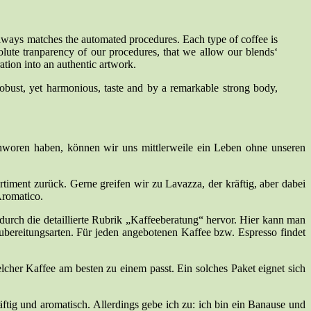
t always matches the automated procedures. Each type of coffee is
bsolute tranparency of our procedures, that we allow our blends‘
tion into an authentic artwork.
obust, yet harmonious, taste and by a remarkable strong body,
chworen haben, können wir uns mittlerweile ein Leben ohne unseren
timent zurück. Gerne greifen wir zu Lavazza, der kräftig, aber dabei
Aromatico.
durch die detaillierte Rubrik „Kaffeeberatung“ hervor. Hier kann man
ubereitungsarten. Für jeden angebotenen Kaffee bzw. Espresso findet
lcher Kaffee am besten zu einem passt. Ein solches Paket eignet sich
ftig und aromatisch. Allerdings gebe ich zu: ich bin ein Banause und