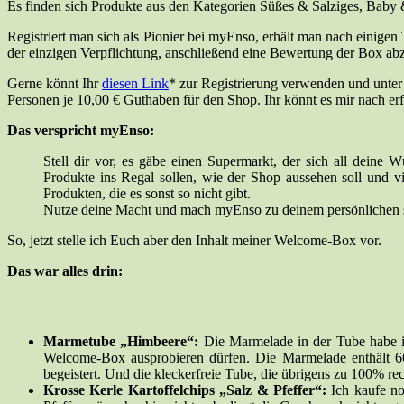
Es finden sich Produkte aus den Kategorien Süßes & Salziges, Baby 
Registriert man sich als Pionier bei myEnso, erhält man nach einig
der einzigen Verpflichtung, anschließend eine Bewertung der Box ab
Gerne könnt Ihr
diesen Link
* zur Registrierung verwenden und unter
Personen je 10,00 € Guthaben für den Shop. Ihr könnt es mir nach er
Das verspricht myEnso:
Stell dir vor, es gäbe einen Supermarkt, der sich all dein
Produkte ins Regal sollen, wie der Shop aussehen soll und v
Produkten, die es sonst so nicht gibt.
Nutze deine Macht und mach myEnso zu deinem persönlichen 
So, jetzt stelle ich Euch aber den Inhalt meiner Welcome-Box vor.
Das war alles drin:
Marmetube „Himbeere“:
Die Marmelade in der Tube habe ich
Welcome-Box ausprobieren dürfen. Die Marmelade enthält 66
begeistert. Und die kleckerfreie Tube, die übrigens zu 100% recy
Krosse Kerle Kartoffelchips „Salz & Pfeffer“:
Ich kaufe no