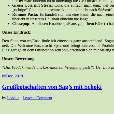
Pfeffer wäre ohnehin nicht unbedingt die Geschmacksrichtung, 
Green Cola mit Stevia:
Cola, die einfach nach ganz viel Sü
„richtige“ Cola und die schmeckt nun mal nicht nach Süßstoff.
Rummo Pasta:
Es handelt sich um eine Pasta, die nach eine
überlebt in unserem Haushalt ohnehin nie lange.
Chesepop:
An diesen Knabberspaß aus gepufftem Käse (!) habe 
Unser Eindruck:
Den Shop von myEnso finde ich einerseits ganz ansprechend. Sogar
nett. Die Welcome-Box macht Spaß und bringt interessante Produkt
Einzigartige an dem Onlineshop sein soll, erschließt sich mir bislang n
Unsere Bewertung:
*Das Produkt wurde uns kostenlos zur Verfügung gestellt. Der Link füh
09
Dez. 2018
Grußbotschaften von Sag’s mit Schoki
by
Lobelia
⋅
Leave a Comment