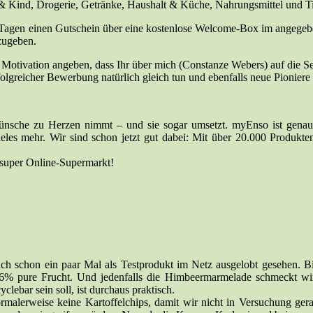
& Kind, Drogerie, Getränke, Haushalt & Küche, Nahrungsmittel und Ti
en Tagen einen Gutschein über eine kostenlose Welcome-Box im angege
zugeben.
 Motivation angeben, dass Ihr über mich (Constanze Webers) auf die Se
folgreicher Bewerbung natürlich gleich tun und ebenfalls neue Pioniere
e Wünsche zu Herzen nimmt – und sie sogar umsetzt. myEnso ist gena
ieles mehr. Wir sind schon jetzt gut dabei: Mit über 20.000 Produkte
super Online-Supermarkt!
 schon ein paar Mal als Testprodukt im Netz ausgelobt gesehen. Bisla
% pure Frucht. Und jedenfalls die Himbeermarmelade schmeckt wirk
clebar sein soll, ist durchaus praktisch.
rmalerweise keine Kartoffelchips, damit wir nicht in Versuchung gera