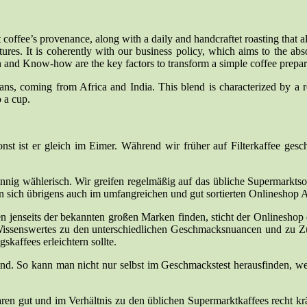
rent coffee’s provenance, along with a daily and handcraftet roasting tha
atures. It is coherently with our business policy, which aims to the a
and Know-how are the key factors to transform a simple coffee prepara
s, coming from Africa and India. This blend is characterized by a r
o a cup.
nst ist er gleich im Eimer. Während wir früher auf Filterkaffee ges
nig wählerisch. Wir greifen regelmäßig auf das übliche Supermarktsor
n sich übrigens auch im umfangreichen und gut sortierten Onlineshop 
n jenseits der bekannten großen Marken finden, sticht der Onlineshop 
t Wissenswertes zu den unterschiedlichen Geschmacksnuancen und zu Z
skaffees erleichtern sollte.
sind. So kann man nicht nur selbst im Geschmackstest herausfinden, we
en gut und im Verhältnis zu den üblichen Supermarktkaffees recht krä