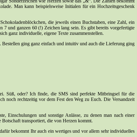
t sogar Sonderzeichen wie Herzen sowie das „&“. Die Zahlen bekommt
olade. Man kann beispielsweise Initialen für ein Hochzeitsgeschenk
chokoladenblöckchen, die jeweils einen Buchstaben, eine Zahl, ein
7 und ganzen 60 (!) Zeichen lang sein. Es gibt bereits vorgefertigte
sich ganz individuelle, eigene Texte zusammenstellen.
Bestellen ging ganz einfach und intuitiv und auch die Lieferung ging
 Süß, oder? Ich finde, die SMS sind perfekte Mitbringsel für die
 auch noch rechtzeitig vor dem Fest den Weg zu Euch. Die Versandzeit
rfeste, Einschulungen und sonstige Anlässe, zu denen man nach einer
e Botschaft transportiert, die von Herzen kommt.
afür bekommt Ihr auch ein wertiges und vor allem sehr individuelles